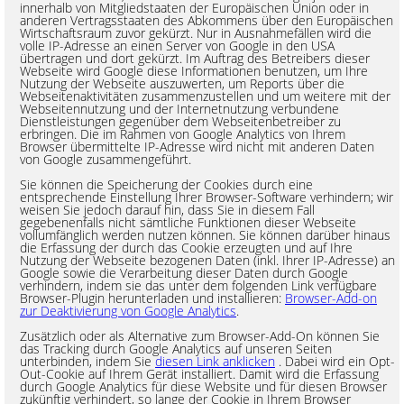
innerhalb von Mitgliedstaaten der Europäischen Union oder in
anderen Vertragsstaaten des Abkommens über den Europäischen
Wirtschaftsraum zuvor gekürzt. Nur in Ausnahmefällen wird die
volle IP-Adresse an einen Server von Google in den USA
übertragen und dort gekürzt. Im Auftrag des Betreibers dieser
Webseite wird Google diese Informationen benutzen, um Ihre
Nutzung der Webseite auszuwerten, um Reports über die
Webseitenaktivitäten zusammenzustellen und um weitere mit der
Webseitennutzung und der Internetnutzung verbundene
Dienstleistungen gegenüber dem Webseitenbetreiber zu
erbringen. Die im Rahmen von Google Analytics von Ihrem
Browser übermittelte IP-Adresse wird nicht mit anderen Daten
von Google zusammengeführt.
Sie können die Speicherung der Cookies durch eine
entsprechende Einstellung Ihrer Browser-Software verhindern; wir
weisen Sie jedoch darauf hin, dass Sie in diesem Fall
gegebenenfalls nicht sämtliche Funktionen dieser Webseite
vollumfänglich werden nutzen können. Sie können darüber hinaus
die Erfassung der durch das Cookie erzeugten und auf Ihre
Nutzung der Webseite bezogenen Daten (inkl. Ihrer IP-Adresse) an
Google sowie die Verarbeitung dieser Daten durch Google
verhindern, indem sie das unter dem folgenden Link verfügbare
Browser-Plugin herunterladen und installieren:
Browser-Add-on
zur Deaktivierung von Google Analytics
.
Zusätzlich oder als Alternative zum Browser-Add-On können Sie
das Tracking durch Google Analytics auf unseren Seiten
unterbinden, indem Sie
diesen Link anklicken
. Dabei wird ein Opt-
Out-Cookie auf Ihrem Gerät installiert. Damit wird die Erfassung
durch Google Analytics für diese Website und für diesen Browser
zukünftig verhindert, so lange der Cookie in Ihrem Browser