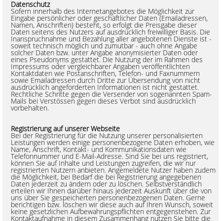
Datenschutz
Sofern innerhalb des Internetangebotes die Möglichkeit zur
Eingabe persönlicher oder geschäftlicher Daten (Emailadressen,
Namen, Anschriften) besteht, so erfolgt die Preisgabe dieser
Daten seitens des Nutzers auf ausdrücklich freiwilliger Basis. Die
Inanspruchnahme und Bezahlung aller angebotenen Dienste ist -
soweit technisch möglich und zumutbar - auch ohne Angabe
solcher Daten bzw. unter Angabe anonymisierter Daten oder
eines Pseudonyms gestattet. Die Nutzung der im Rahmen des
Impressums oder vergleichbarer Angaben veröffentlichten
Kontaktdaten wie Postanschriften, Telefon- und Faxnummern
sowie Emailadressen durch Dritte zur Übersendung von nicht
ausdrücklich angeforderten Informationen ist nicht gestattet.
Rechtliche Schritte gegen die Versender von sogenannten Spam-
Mails bei Verstössen gegen dieses Verbot sind ausdrücklich
vorbehalten.
Registrierung auf unserer Webseite
Bei der Registrierung für die Nutzung unserer personalisierten
Leistungen werden einige personenbezogene Daten erhoben, wie
Name, Anschrift, Kontakt- und Kommunikationsdaten wie
Telefonnummer und E-Mail-Adresse. Sind Sie bei uns registriert,
können Sie auf Inhalte und Leistungen zugreifen, die wir nur
registrierten Nutzern anbieten. Angemeldete Nutzer haben zudem
die Möglichkeit, bei Bedarf die bei Registrierung angegebenen
Daten jederzeit zu ändern oder zu löschen. Selbstverständlich
erteilen wir Ihnen darüber hinaus jederzeit Auskunft über die von
uns über Sie gespeicherten personenbezogenen Daten. Gerne
berichtigen bzw. löschen wir diese auch auf Ihren Wunsch, soweit
keine gesetzlichen Aufbewahrungspflichten entgegenstehen. Zur
Kontaktaufnahme in diesem Zusammenhang nutzen Sie bitte die