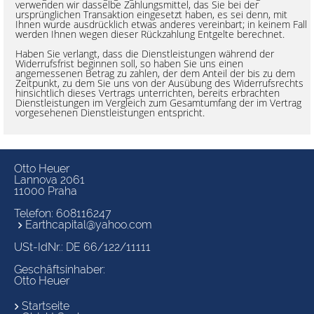
verwenden wir dasselbe Zahlungsmittel, das Sie bei der
ursprünglichen Transaktion eingesetzt haben, es sei denn, mit
Ihnen wurde ausdrücklich etwas anderes vereinbart; in keinem Fall
werden Ihnen wegen dieser Rückzahlung Entgelte berechnet.
Haben Sie verlangt, dass die Dienstleistungen während der
Widerrufsfrist beginnen soll, so haben Sie uns einen
angemessenen Betrag zu zahlen, der dem Anteil der bis zu dem
Zeitpunkt, zu dem Sie uns von der Ausübung des Widerrufsrechts
hinsichtlich dieses Vertrags unterrichten, bereits erbrachten
Dienstleistungen im Vergleich zum Gesamtumfang der im Vertrag
vorgesehenen Dienstleistungen entspricht.
Otto Heuer
Lannova 2061
11000 Praha
Telefon:
608116247
Earthcapital@yahoo.com
USt-IdNr.: DE 66/122/11111
Geschäftsinhaber:
Otto Heuer
Startseite