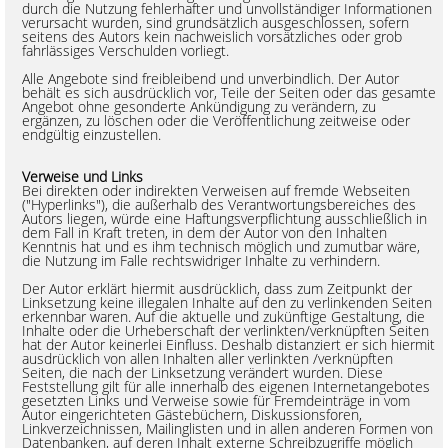
durch die Nutzung fehlerhafter und unvollständiger Informationen
verursacht wurden, sind grundsätzlich ausgeschlossen, sofern
seitens des Autors kein nachweislich vorsätzliches oder grob
fahrlässiges Verschulden vorliegt.
Alle Angebote sind freibleibend und unverbindlich. Der Autor
behält es sich ausdrücklich vor, Teile der Seiten oder das gesamte
Angebot ohne gesonderte Ankündigung zu verändern, zu
ergänzen, zu löschen oder die Veröffentlichung zeitweise oder
endgültig einzustellen.
Verweise und Links
Bei direkten oder indirekten Verweisen auf fremde Webseiten
("Hyperlinks"), die außerhalb des Verantwortungsbereiches des
Autors liegen, würde eine Haftungsverpflichtung ausschließlich in
dem Fall in Kraft treten, in dem der Autor von den Inhalten
Kenntnis hat und es ihm technisch möglich und zumutbar wäre,
die Nutzung im Falle rechtswidriger Inhalte zu verhindern.
Der Autor erklärt hiermit ausdrücklich, dass zum Zeitpunkt der
Linksetzung keine illegalen Inhalte auf den zu verlinkenden Seiten
erkennbar waren. Auf die aktuelle und zukünftige Gestaltung, die
Inhalte oder die Urheberschaft der verlinkten/verknüpften Seiten
hat der Autor keinerlei Einfluss. Deshalb distanziert er sich hiermit
ausdrücklich von allen Inhalten aller verlinkten /verknüpften
Seiten, die nach der Linksetzung verändert wurden. Diese
Feststellung gilt für alle innerhalb des eigenen Internetangebotes
gesetzten Links und Verweise sowie für Fremdeinträge in vom
Autor eingerichteten Gästebüchern, Diskussionsforen,
Linkverzeichnissen, Mailinglisten und in allen anderen Formen von
Datenbanken, auf deren Inhalt externe Schreibzugriffe möglich