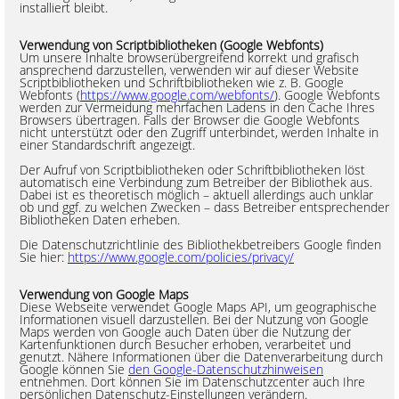
installiert bleibt.
Verwendung von Scriptbibliotheken (Google Webfonts)
Um unsere Inhalte browserübergreifend korrekt und grafisch
ansprechend darzustellen, verwenden wir auf dieser Website
Scriptbibliotheken und Schriftbibliotheken wie z. B. Google
Webfonts (
https://www.google.com/webfonts/
). Google Webfonts
werden zur Vermeidung mehrfachen Ladens in den Cache Ihres
Browsers übertragen. Falls der Browser die Google Webfonts
nicht unterstützt oder den Zugriff unterbindet, werden Inhalte in
einer Standardschrift angezeigt.
Der Aufruf von Scriptbibliotheken oder Schriftbibliotheken löst
automatisch eine Verbindung zum Betreiber der Bibliothek aus.
Dabei ist es theoretisch möglich – aktuell allerdings auch unklar
ob und ggf. zu welchen Zwecken – dass Betreiber entsprechender
Bibliotheken Daten erheben.
Die Datenschutzrichtlinie des Bibliothekbetreibers Google finden
Sie hier:
https://www.google.com/policies/privacy/
Verwendung von Google Maps
Diese Webseite verwendet Google Maps API, um geographische
Informationen visuell darzustellen. Bei der Nutzung von Google
Maps werden von Google auch Daten über die Nutzung der
Kartenfunktionen durch Besucher erhoben, verarbeitet und
genutzt. Nähere Informationen über die Datenverarbeitung durch
Google können Sie
den Google-Datenschutzhinweisen
entnehmen. Dort können Sie im Datenschutzcenter auch Ihre
persönlichen Datenschutz-Einstellungen verändern.